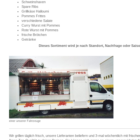
Schweinshaxen
Spare Ribs
Grillkäse Halloumi
Pommes Frittes
verschiedene Salate
Curry Wurst mit Pommes
Rote Wurst mit Pommes
frische Brötchen
Getränke
Dieses Sortiment wird je nach Standort, Nachfrage oder Saiso
einer unserer Fahrzeuge
Wir grillen täglich frisch, unsere Lieferanten beliefern und 3-mal wöchentlich mit frisc