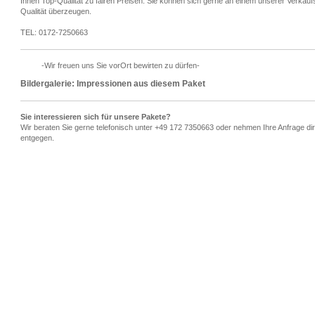
Ihnen Top-Qualität zu fairen Preisen. Sie können sich gerne an einem unserer Verkau
Qualität überzeugen.
TEL: 0172-7250663
-Wir freuen uns Sie vorOrt bewirten zu dürfen-
Bildergalerie: Impressionen aus diesem Paket
Sie interessieren sich für unsere Pakete?
Wir beraten Sie gerne telefonisch unter +49 172 7350663 oder nehmen Ihre Anfrage di
entgegen.