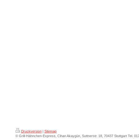
Druckversion
|
Sitemap
© Grill-Hähnchen-Express, Cihan Akaygün, Suttnerstr. 18, 70437 Stuttgart Tel. 01