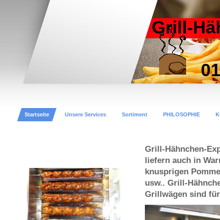
Grill-H
0172-
Startseite
Unsere Services
Sortiment
PHILOSOPHIE
K
Grill-Hähnchen-Expr
liefern auch in W
knusprigen Pommes
usw.. Grill-Hähn
Grillwägen sind für